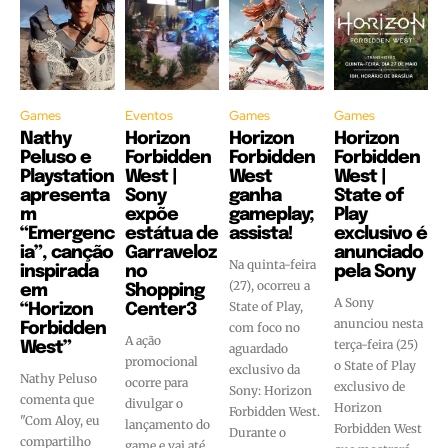
Games
Eventos
Games
Games
Nathy
Horizon
Horizon
Horizon
Peluso e
Forbidden
Forbidden
Forbidden
Playstation
West |
West
West |
apresenta
Sony
ganha
State of
m
expõe
gameplay;
Play
“Emergenc
estátua de
assista!
exclusivo é
ia”, canção
Garraveloz
anunciado
Na quinta-feira
inspirada
no
pela Sony
(27), ocorreu a
em
Shopping
A Sony
State of Play,
“Horizon
Center3
anunciou nesta
Forbidden
com foco no
A ação
terça-feira (25)
West”
aguardado
promocional
o State of Play
exclusivo da
Nathy Peluso
ocorre para
exclusivo de
Sony: Horizon
comenta que
divulgar o
Horizon
Forbidden West.
"Com Aloy, eu
lançamento do
Forbidden West
Durante o
compartilho
game e vai até