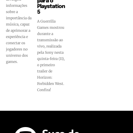
para o
informações
Playstation
sobre a
5
importância da
A Guerrilla
música, capaz
Games mostrou
de aprimorar a
durante a
experiência e
transmissão ao
conectar os
vivo, realizada
jogadores no
pela Sony nesta
universo dos
quinta-feira (11),
games.
o primeiro
trailer de
Horizon:
Forbidden West.
Confira!