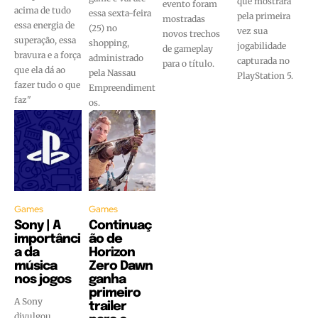
que mostrará
evento foram
acima de tudo
essa sexta-feira
pela primeira
mostradas
essa energia de
(25) no
vez sua
novos trechos
superação, essa
shopping,
jogabilidade
de gameplay
bravura e a força
administrado
capturada no
para o título.
que ela dá ao
pela Nassau
PlayStation 5.
fazer tudo o que
Empreendiment
faz"
os.
Games
Games
Sony | A
Continuaç
importânci
ão de
a da
Horizon
música
Zero Dawn
nos jogos
ganha
primeiro
A Sony
trailer
divulgou