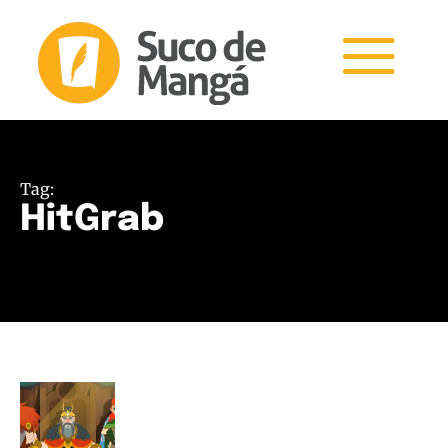
Tag:
HitGrab