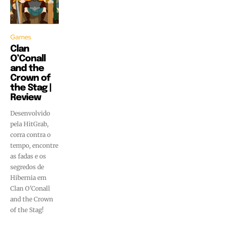
Games
Clan
O’Conall
and the
Crown of
the Stag |
Review
Desenvolvido
pela HitGrab,
corra contra o
tempo, encontre
as fadas e os
segredos de
Hibernia em
Clan O'Conall
and the Crown
of the Stag!