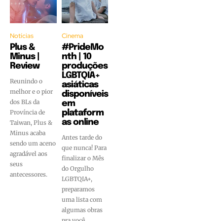
Notícias
Cinema
Plus &
#PrideMo
Minus |
nth | 10
Review
produções
LGBTQIA+
Reunindo o
asiáticas
melhor e o pior
disponíveis
dos BLs da
em
Província de
plataform
as online
Taiwan, Plus &
Minus acaba
Antes tarde do
sendo um aceno
que nunca! Para
agradável aos
finalizar o Mês
seus
do Orgulho
antecessores.
LGBTQIA+,
preparamos
uma lista com
algumas obras
pra você