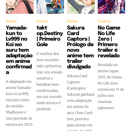
Anime
Anime
Anime
Cinema
Yamada-
takt
Sakura
No Game
kun to
op.Destiny
Card
No Life
Lv999 no
| Primeiro
Captors |
Zero |
Koi wo
Gole
Prólogo de
Primero
suru tem
novo
trailer é
O melhor dos
adaptação
anime tem
revelado
dois mundos:
em anime
trailer
Revelado no
takt.opDestiny
confirmad
divulgado
Anime Japan
a
traz um enredo
Sakura Card
2017, No Game
sensível e
A adaptação em
Captors
No Life Zero
batalhas bem
anime Yamada-
(Cardcaptor
estreia em 15 de
renderizadas,
kun to Lv999,
Sakura) ganhará
julho nos
em um mundo
está por conta
uma adaptação
cinemas
onde música é
do estúdio
em anime do
japoneses.
proibido.
Madhouse e
arco Clear Card-
tem previsão de
hen, previsto
estreia em 2023.
para estrear em