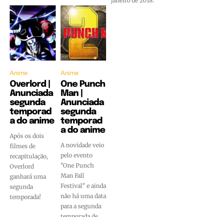
janeiro de 2018.
Anime
Anime
Overlord |
One Punch
Anunciada
Man |
segunda
Anunciada
temporad
segunda
a do anime
temporad
a do anime
Após os dois
A novidade veio
filmes de
pelo evento
recapitulação,
"One Punch
Overlord
Man Fall
ganhará uma
Festival" e ainda
segunda
não há uma data
temporada!
para a segunda
temporada de