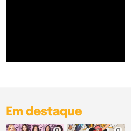
Garota à beira mar (Inio Asano) | React
00:25
Garota à beira mar (Inio Asano) | React
00:25
Em destaque