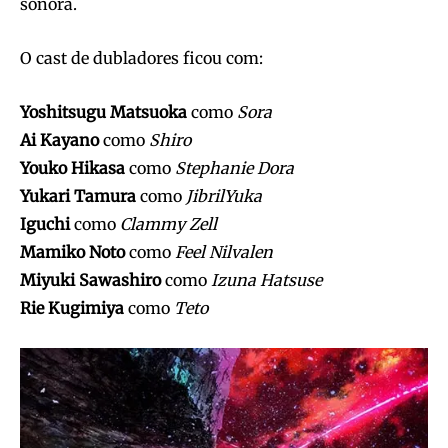
sonora.
O cast de dubladores ficou com:
Yoshitsugu Matsuoka
como
Sora
Ai Kayano
como
Shiro
Youko Hikasa
como
Stephanie Dora
Yukari Tamura
como
JibrilYuka
Iguchi
como
Clammy Zell
Mamiko Noto
como
Feel Nilvalen
Miyuki Sawashiro
como
Izuna Hatsuse
Rie Kugimiya
como
Teto