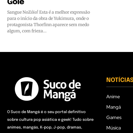
Gole
Sangue NoZóio! Esta é a melhor expressão
para o início da obra de Yukimura, onde o
protagonista Thorfinn aparece sem medo
algum, com frieza...
NOTÍCIA
Anime
Mangá
O Suco de Mangá é o seu portal definitivo
Games
sobre cultura pop asiática e geek! Tudo sobre
Música
animes, mangás, K-pop, J-pop, dramas,