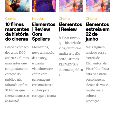
Cinema
Notícias
Cinema
Cinema
10 filmes
Elementos
Elementos
Elementos
marcantes
| Review
| Review
estreia em
da história
Com
22 de
A Pixar provou
do cinema
Spoilers
junho
que história de
Desde o começo
Elementos,
Mais alguém
vida, química e
dos anos 1900
nova animação
ansioso para a
muita arte dão
até 2023, filmes
da Disney,
estreia de
certo. Ótimos
marcantes que
encanta
Elementos, da
ELEMENTOS
conquistaram o
visualmente e
Pixar? Confira a
cinematográfico
coração do
conta com
data de estreia,
s
público não
personagens
personagens,
faltam! Confira
carismáticos e
elenco de voz e
10 filmes que
clichês para
muito mais
fizeram sucesso
carregar a trama
sobre a
absoluto!
produção