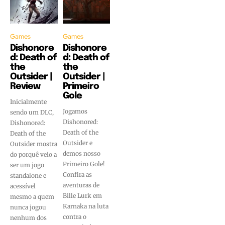
Games
Games
Dishonore
Dishonore
d: Death of
d: Death of
the
the
Outsider |
Outsider |
Review
Primeiro
Gole
Inicialmente
Jogamos
sendo um DLC,
Dishonored:
Dishonored:
Death of the
Death of the
Outsider e
Outsider mostra
demos nosso
do porquê veio a
Primeiro Gole!
ser um jogo
Confira as
standalone e
aventuras de
acessível
Bille Lurk em
mesmo a quem
Karnaka na luta
nunca jogou
contra o
nenhum dos