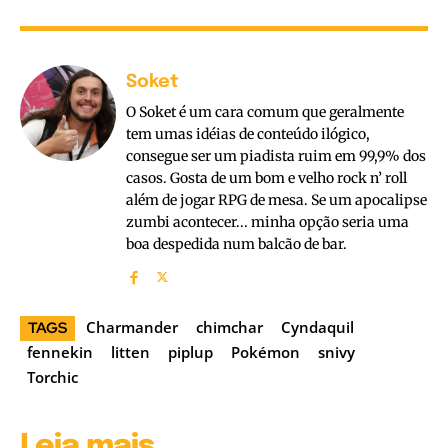
Soket
O Soket é um cara comum que geralmente
tem umas idéias de conteúdo ilógico,
consegue ser um piadista ruim em 99,9% dos
casos. Gosta de um bom e velho rock n’ roll
além de jogar RPG de mesa. Se um apocalipse
zumbi acontecer... minha opção seria uma
boa despedida num balcão de bar.
Charmander
chimchar
Cyndaquil
TAGS
fennekin
litten
piplup
Pokémon
snivy
Torchic
Leia mais