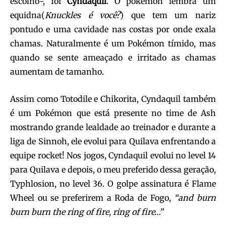
escolho-, foi
Cyndaquil
. O pokémon lembra um
equidna(
Knuckles é você?
) que tem um nariz
pontudo e uma cavidade nas costas por onde exala
chamas. Naturalmente é um Pokémon tímido, mas
quando se sente ameaçado e irritado as chamas
aumentam de tamanho.
Assim como Totodile e Chikorita, Cyndaquil também
é um Pokémon que está presente no time de Ash
mostrando grande lealdade ao treinador e durante a
liga de Sinnoh, ele evolui para Quilava enfrentando a
equipe rocket! Nos jogos, Cyndaquil evolui no level 14
para Quilava e depois, o meu preferido dessa geração,
Typhlosion, no level 36. O golpe assinatura é Flame
Wheel ou se preferirem a Roda de Fogo,
“and burn
burn burn the ring of fire, ring of fire…”