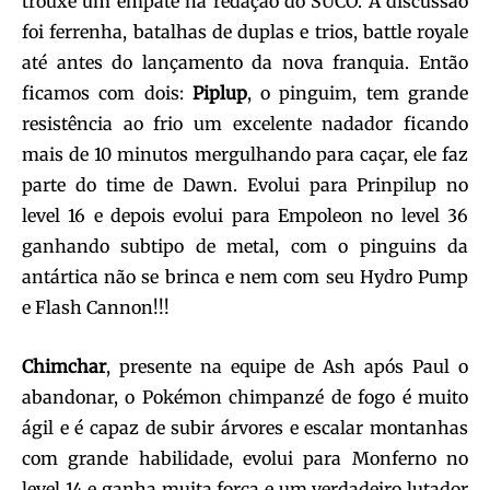
trouxe um empate na redação do SUCO. A discussão
foi ferrenha, batalhas de duplas e trios, battle royale
até antes do lançamento da nova franquia. Então
ficamos com dois:
Piplup
, o pinguim, tem grande
resistência ao frio um excelente nadador ficando
mais de 10 minutos mergulhando para caçar, ele faz
parte do time de Dawn. Evolui para Prinpilup no
level 16 e depois evolui para Empoleon no level 36
ganhando subtipo de metal, com o pinguins da
antártica não se brinca e nem com seu Hydro Pump
e Flash Cannon!!!
Chimchar
, presente na equipe de Ash após Paul o
abandonar, o Pokémon chimpanzé de fogo é muito
ágil e é capaz de subir árvores e escalar montanhas
com grande habilidade, evolui para Monferno no
level 14 e ganha muita força e um verdadeiro lutador