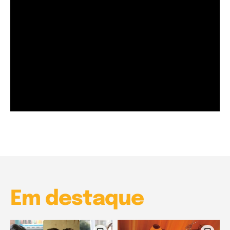
Garota à beira mar (Inio Asano) | React
00:25
Garota à beira mar (Inio Asano) | React
00:25
Em destaque