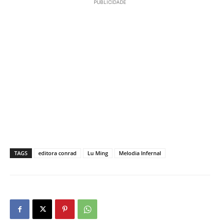
PUBLICIDADE
TAGS
editora conrad
Lu Ming
Melodia Infernal