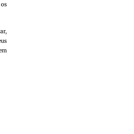
 os
ar,
eus
nem