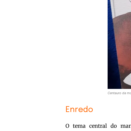
Centauro da mo
Enredo
O tema central do man