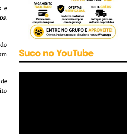
s e
os
,
ndo
Suco no YouTube
com
 de
ito