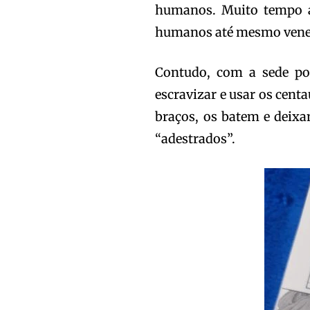
humanos. Muito tempo a
humanos até mesmo vener
Contudo, com a sede por
escravizar e usar os cen
braços, os batem e deix
“adestrados”.