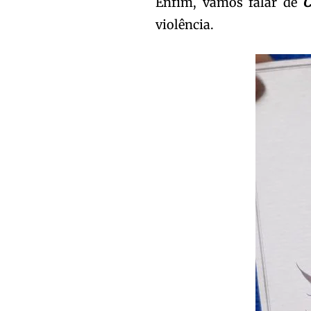
Enfim, vamos falar de
C
violência.