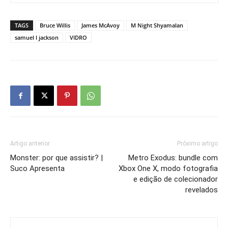
TAGS
Bruce Willis
James McAvoy
M Night Shyamalan
samuel l jackson
VIDRO
Artigo anterior
Próximo artigo
Monster: por que assistir? |
Metro Exodus: bundle com
Suco Apresenta
Xbox One X, modo fotografia
e edição de colecionador
revelados