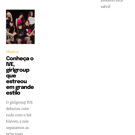
Jooheon está
salva!
Música
Conheça o
IVE,
girlgroup
que
estreou
em grande
estilo
O girlgroup IVE
debutou com
tudo com o hit
Eleven, e nós
separamos as
principais