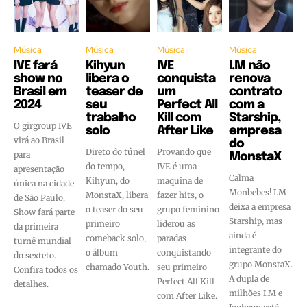
Música
Música
Música
Música
IVE fará
Kihyun
IVE
I.M não
show no
libera o
conquista
renova
Brasil em
teaser de
um
contrato
2024
seu
Perfect All
com a
trabalho
Kill com
Starship,
O girgroup IVE
solo
After Like
empresa
virá ao Brasil
do
Direto do túnel
Provando que
para
MonstaX
do tempo,
IVE é uma
apresentação
Calma
Kihyun, do
maquina de
única na cidade
Monbebes! I.M
MonstaX, libera
fazer hits, o
de São Paulo.
deixa a empresa
o teaser do seu
grupo feminino
Show fará parte
Starship, mas
primeiro
liderou as
da primeira
ainda é
comeback solo,
paradas
turnê mundial
integrante do
o álbum
conquistando
do sexteto.
grupo MonstaX.
chamado Youth.
seu primeiro
Confira todos os
A dupla de
Perfect All Kill
detalhes.
milhões I.M e
com After Like.