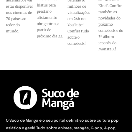
dezembro, e vai
batendo 10
hiatus para
Kind". Confira
estar disponível
milhões de
prestar o
também as
nos cinemas de
visualizações
alistamento
novidades do
70 países ao
em 24h no
obrigatório, a
próximo
redor do
YouTube!
partir do
comeback e do
mundo.
Confira tudo
próximo dia 22.
3º álbum
sobre o
japonês do
comeback!
Monsta X!
O Suco de Mangá é o seu portal definitivo sobre cultura pop
asiática e geek! Tudo sobre animes, mangás, K-pop, J-pop,