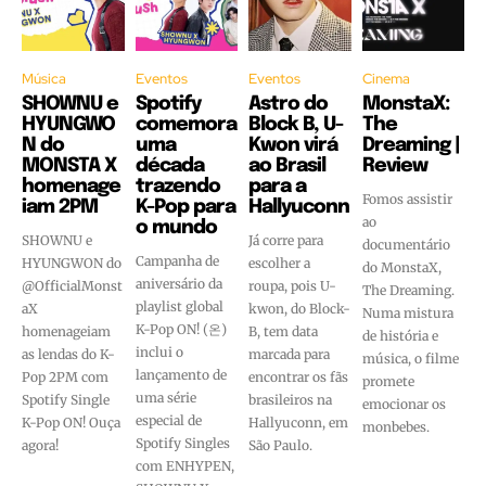
Música
Eventos
Eventos
Cinema
SHOWNU e
Spotify
Astro do
MonstaX:
HYUNGWO
comemora
Block B, U-
The
N do
uma
Kwon virá
Dreaming |
MONSTA X
década
ao Brasil
Review
homenage
trazendo
para a
Fomos assistir
iam 2PM
K-Pop para
Hallyuconn
ao
o mundo
SHOWNU e
Já corre para
documentário
Campanha de
HYUNGWON do
escolher a
do MonstaX,
aniversário da
@OfficialMonst
roupa, pois U-
The Dreaming.
playlist global
aX
kwon, do Block-
Numa mistura
K-Pop ON! (온)
homenageiam
B, tem data
de história e
inclui o
as lendas do K-
marcada para
música, o filme
lançamento de
Pop 2PM com
encontrar os fãs
promete
uma série
Spotify Single
brasileiros na
emocionar os
especial de
K-Pop ON! Ouça
Hallyuconn, em
monbebes.
Spotify Singles
agora!
São Paulo.
com ENHYPEN,