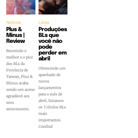
Notícias
Listas
Plus &
Produções
Minus |
BLs que
Review
você não
pode
Reunindo o
perder em
melhor e o pior
abril
dos BLs da
Oferecendo um
Província de
apanhado de
Taiwan, Plus &
novos
Minus acaba
lançamentos
sendo um aceno
para o mês de
agradável aos
abril, listamos
seus
os 3 títulos BLs
antecessores.
mais
importantes.
Confira!