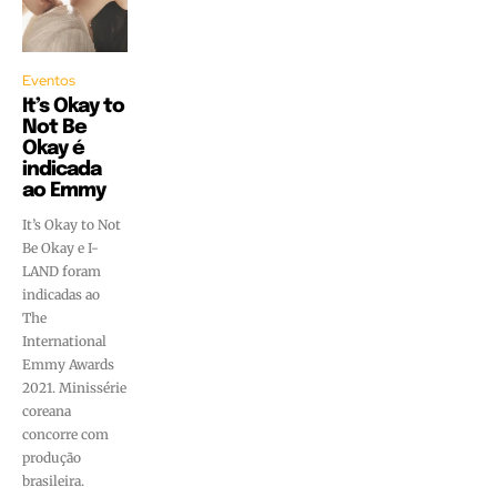
Eventos
It’s Okay to
Not Be
Okay é
indicada
ao Emmy
It’s Okay to Not
Be Okay e I-
LAND foram
indicadas ao
The
International
Emmy Awards
2021. Minissérie
coreana
concorre com
produção
brasileira.