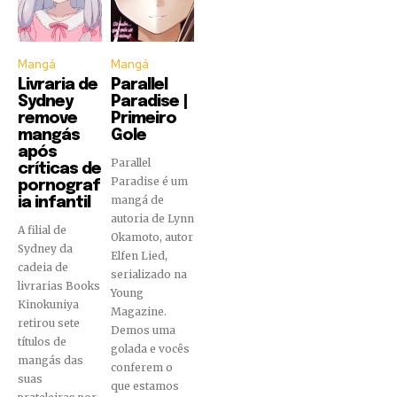
Mangá
Mangá
Livraria de
Parallel
Sydney
Paradise |
remove
Primeiro
mangás
Gole
após
Parallel
críticas de
Paradise é um
pornograf
mangá de
ia infantil
autoria de Lynn
A filial de
Okamoto, autor
Sydney da
Elfen Lied,
cadeia de
serializado na
livrarias Books
Young
Kinokuniya
Magazine.
retirou sete
Demos uma
títulos de
golada e vocês
mangás das
conferem o
suas
que estamos