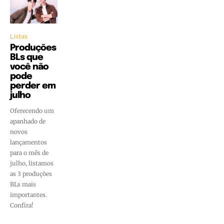
Listas
Produções
BLs que
você não
pode
perder em
julho
Oferecendo um
apanhado de
novos
lançamentos
para o mês de
julho, listamos
as 3 produções
BLs mais
importantes.
Confira!