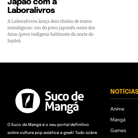
Japão com a
Laboralivros
A Laboralivros lança dois títulos de textos
mitológicos: um do povo japonês outro dos
Ainu (povo indígena habitante da norte do
Japão).
NOTÍCIA
Anime
Mangá
O Suco de Mangá é o seu portal definitivo
Games
sobre cultura pop asiática e geek! Tudo sobre