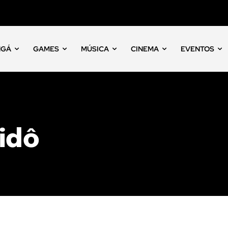
NGÁ
GAMES
MÚSICA
CINEMA
EVENTOS
idô