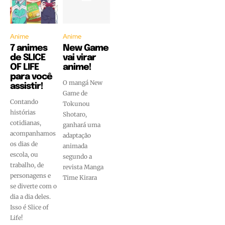
Anime
Anime
7 animes
New Game
de SLICE
vai virar
OF LIFE
anime!
para você
O mangá New
assistir!
Game de
Contando
Tokunou
histórias
Shotaro,
cotidianas,
ganhará uma
acompanhamos
adaptação
os dias de
animada
escola, ou
segundo a
trabalho, de
revista Manga
personagens e
Time Kirara
se diverte com o
dia a dia deles.
Isso é Slice of
Life!