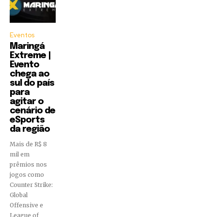
Eventos
Maringá
Extreme |
Evento
chega ao
sul do país
para
agitar o
cenário de
eSports
da região
Mais de R$ 8
mil em
prêmios nos
jogos como
Counter Strike:
Global
Offensive e
League of