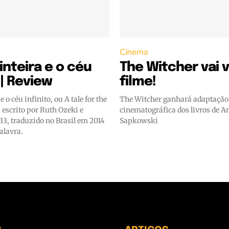
Cinema
 inteira e o céu
The Witcher vai v
 | Review
filme!
 e o céu infinito, ou A tale for the
The Witcher ganhará adaptação
i escrito por Ruth Ozeki e
cinematográfica dos livros de A
13, traduzido no Brasil em 2014
Sapkowski
alavra.