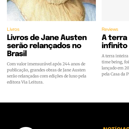
Livros
Reviews
Livros de Jane Austen
A terra
serão relançados no
infinito
Brasil
A terra inteira
time being, fo
Com valor imensurável após 244 anos de
lançado em 20
publicação, grandes obras de Jane Austen
pela Casa da P
serão relançadas com edições de luxo pela
editora Via Leitura.