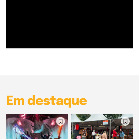
Garota à beira mar (Inio Asano) | React
00:25
Garota à beira mar (Inio Asano) | React
00:25
Em destaque