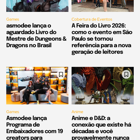
Games
Cobertura de Eventos
asmodee lança o
A Feira do Livro 2026:
aguardado Livro do
como o evento em São
Mestre de Dungeons &
Paulo se tornou
Dragons no Brasil
referência para a nova
geração de leitores
Games
Anime
Asmodee lança
Anime e D&D: a
Programa de
conexão que existe há
Embaixadores com 19
décadas e você
creators para
provavelmente nunca