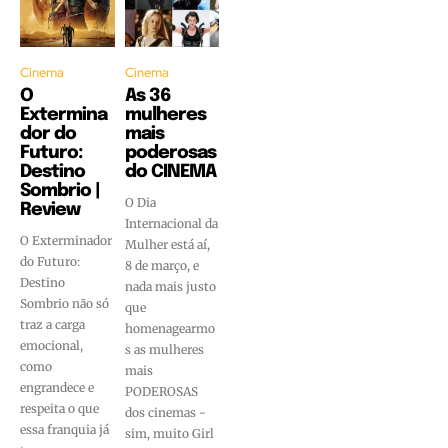
Cinema
Cinema
O
As 36
Extermina
mulheres
dor do
mais
Futuro:
poderosas
Destino
do CINEMA
Sombrio |
O Dia
Review
Internacional da
O Exterminador
Mulher está aí,
do Futuro:
8 de março, e
Destino
nada mais justo
Sombrio não só
que
traz a carga
homenagearmo
emocional,
s as mulheres
como
mais
engrandece e
PODEROSAS
respeita o que
dos cinemas -
essa franquia já
sim, muito Girl