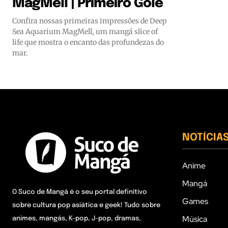
MagMell | Primeiro Gole
Confira nossas primeiras impressões de Deep
Sea Aquarium MagMell, um mangá slice of
life que mostra o encanto das profundezas do
mar.
NOTÍCIA
Anime
Mangá
O Suco de Mangá é o seu portal definitivo
Games
sobre cultura pop asiática e geek! Tudo sobre
Música
animes, mangás, K-pop, J-pop, dramas,