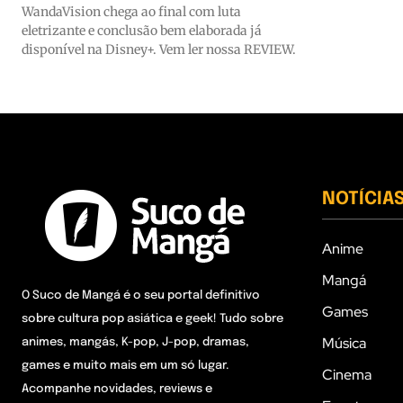
WandaVision chega ao final com luta
eletrizante e conclusão bem elaborada já
disponível na Disney+. Vem ler nossa REVIEW.
NOTÍCIA
Anime
Mangá
O Suco de Mangá é o seu portal definitivo
Games
sobre cultura pop asiática e geek! Tudo sobre
Música
animes, mangás, K-pop, J-pop, dramas,
games e muito mais em um só lugar.
Cinema
Acompanhe novidades, reviews e