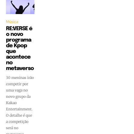
Música
RE:VERSE é
o novo
programa
de Kpop
que
acontece
no
metaverso
30 meninas irão
competir por
uma vaga no
novo grupo da
Kakao
Entertainment.
O detalhe é que
a competição
será no