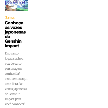
Games
Conheça
as vozes
japonesas
de
Genshin
Impact
Enquanto
jogava, achou
voz de certo
personagem
conhecida?
Trouxemos aqui
uma lista das
vozes japonesas
de Genshin
Impact para
você conhecer!