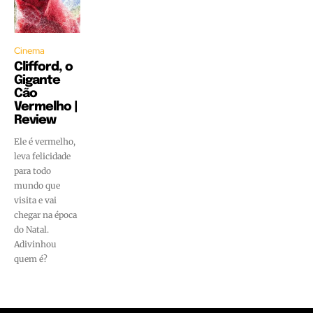
Cinema
Clifford, o
Gigante
Cão
Vermelho |
Review
Ele é vermelho,
leva felicidade
para todo
mundo que
visita e vai
chegar na época
do Natal.
Adivinhou
quem é?