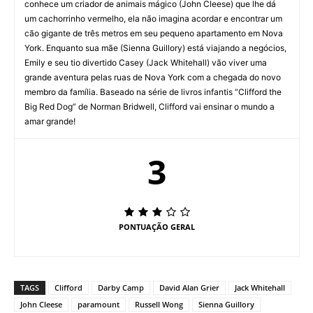
conhece um criador de animais mágico (John Cleese) que lhe dá
um cachorrinho vermelho, ela não imagina acordar e encontrar um
cão gigante de três metros em seu pequeno apartamento em Nova
York. Enquanto sua mãe (Sienna Guillory) está viajando a negócios,
Emily e seu tio divertido Casey (Jack Whitehall) vão viver uma
grande aventura pelas ruas de Nova York com a chegada do novo
membro da família. Baseado na série de livros infantis “Clifford the
Big Red Dog” de Norman Bridwell, Clifford vai ensinar o mundo a
amar grande!
3
PONTUAÇÃO GERAL
TAGS
Clifford
Darby Camp
David Alan Grier
Jack Whitehall
John Cleese
paramount
Russell Wong
Sienna Guillory