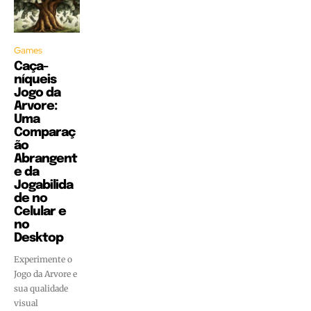
Games
Caça-
níqueis
Jogo da
Arvore:
Uma
Comparaç
ão
Abrangent
e da
Jogabilida
de no
Celular e
no
Desktop
Experimente o
Jogo da Arvore e
sua qualidade
visual