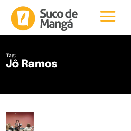
Tag:
Jô Ramos