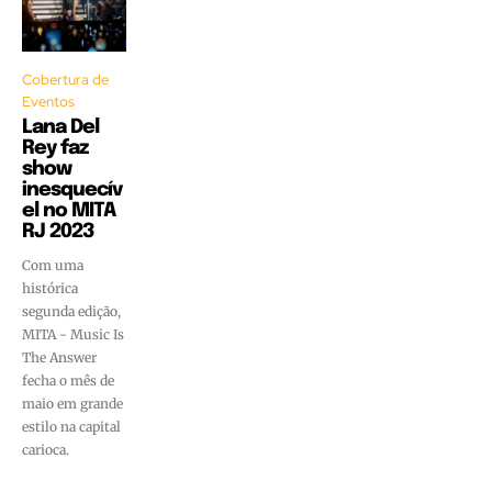
Cobertura de
Eventos
Lana Del
Rey faz
show
inesquecív
el no MITA
RJ 2023
Com uma
histórica
segunda edição,
MITA - Music Is
The Answer
fecha o mês de
maio em grande
estilo na capital
carioca.