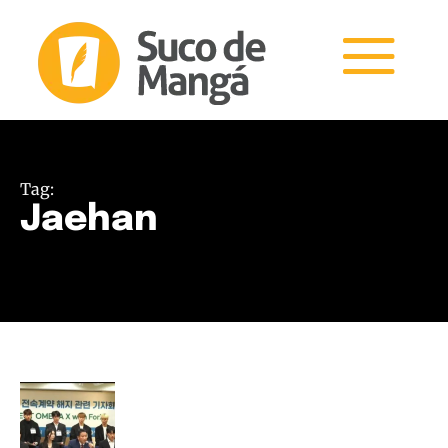
Tag:
Jaehan