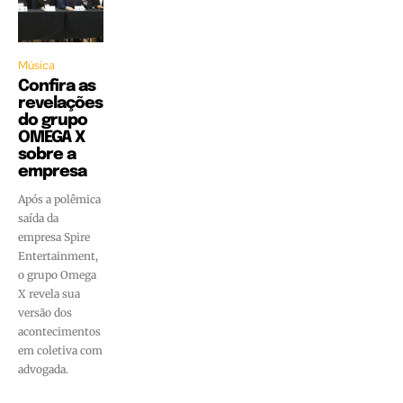
Música
Confira as
revelações
do grupo
OMEGA X
sobre a
empresa
Após a polêmica
saída da
empresa Spire
Entertainment,
o grupo Omega
X revela sua
versão dos
acontecimentos
em coletiva com
advogada.