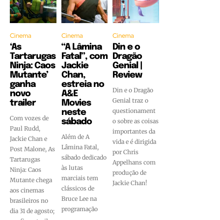
Cinema
Cinema
Cinema
‘As
“A Lâmina
Din e o
Tartarugas
Fatal”, com
Dragão
Ninja: Caos
Jackie
Genial |
Mutante’
Chan,
Review
ganha
estreia no
Din e o Dragão
novo
A&E
Genial traz o
trailer
Movies
questionament
neste
Com vozes de
sábado
o sobre as coisas
Paul Rudd,
importantes da
Além de A
Jackie Chan e
vida e é dirigida
Lâmina Fatal,
Post Malone, As
por Chris
sábado dedicado
Tartarugas
Appelhans com
às lutas
Ninja: Caos
produção de
marciais tem
Mutante chega
Jackie Chan!
clássicos de
aos cinemas
Bruce Lee na
brasileiros no
programação
dia 31 de agosto;