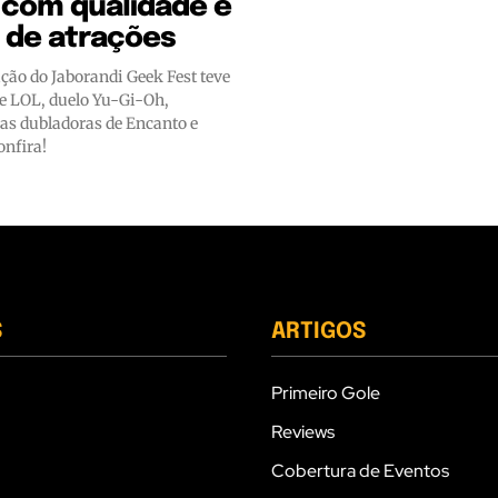
 com qualidade e
 de atrações
ção do Jaborandi Geek Fest teve
 LOL, duelo Yu-Gi-Oh,
as dubladoras de Encanto e
onfira!
S
ARTIGOS
Primeiro Gole
Reviews
Cobertura de Eventos