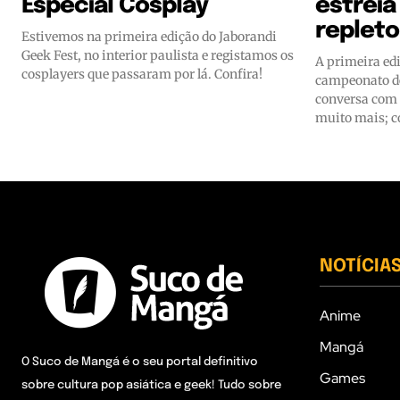
Especial Cosplay
estreia
repleto
Estivemos na primeira edição do Jaborandi
Geek Fest, no interior paulista e registamos os
A primeira edi
cosplayers que passaram por lá. Confira!
campeonato de
conversa com 
muito mais; c
NOTÍCIA
Anime
Mangá
O Suco de Mangá é o seu portal definitivo
Games
sobre cultura pop asiática e geek! Tudo sobre