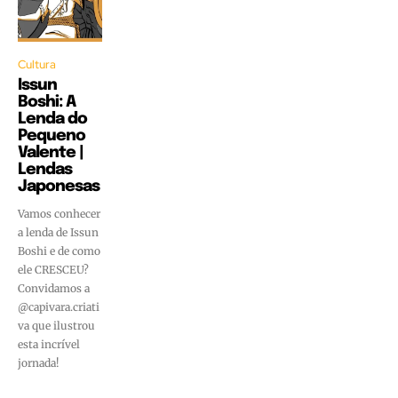
Cultura
Issun
Boshi: A
Lenda do
Pequeno
Valente |
Lendas
Japonesas
Vamos conhecer
a lenda de Issun
Boshi e de como
ele CRESCEU?
Convidamos a
@capivara.criati
va que ilustrou
esta incrível
jornada!