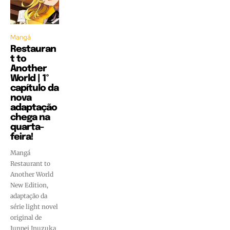
Mangá
Restauran
t to
Another
World | 1º
capítulo da
nova
adaptação
chega na
quarta-
feira!
Mangá
Restaurant to
Another World
New Edition,
adaptação da
série light novel
original de
Junpei Inuzuka