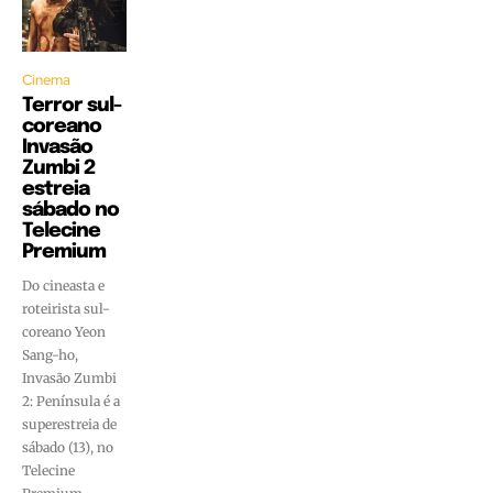
Cinema
Terror sul-
coreano
Invasão
Zumbi 2
estreia
sábado no
Telecine
Premium
Do cineasta e
roteirista sul-
coreano Yeon
Sang-ho,
Invasão Zumbi
2: Península é a
superestreia de
sábado (13), no
Telecine