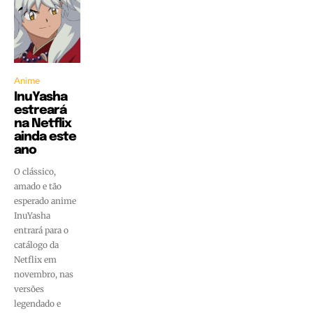
Anime
InuYasha
estreará
na Netflix
ainda este
ano
O clássico,
amado e tão
esperado anime
InuYasha
entrará para o
catálogo da
Netflix em
novembro, nas
versões
legendado e