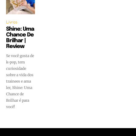
Livros
Shine: Uma
Chance De
Brilhar |
Review
Se você gosta de
k-pop, tem
curiosidade
sobre a vida dos
trainees e ama
ler, Shine: Uma
Chance de
Brilhar é para
você!