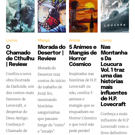
Livros
Mangá
Anime
Livros
O
Morada do
5 Animes e
Nas
Chamado
Desertor |
Mangás de
Montanha
de Cthulhu
Review
Horror
s Da
| Review
Cósmico
Loucura
Morada do
Vol. 1 traz
Confira a nova
Inspirados nas
Desertor traz
uma das
obra ilustrada
histórias de H.P.
contos do início
histórias
da Darkside, um
Lovecraft ou
do trabalho de
mais
dos contos mais
não, confira 5
influentes
Junji Ito,
de H.P.
famosos de
animes e
mostrando
Lovecraft
Lovecraft, o
mangás que se
histórias
despertar do
enquadram no
sanguinárias
Conheça a mais
Deus Antigo.
Horror Cósmico
que passam
influente de H.P
Conheça O
e que você não
longe do "certo"
Lovecraft com o
Chamado de
pode perder!
e "errado".
livro definitivo