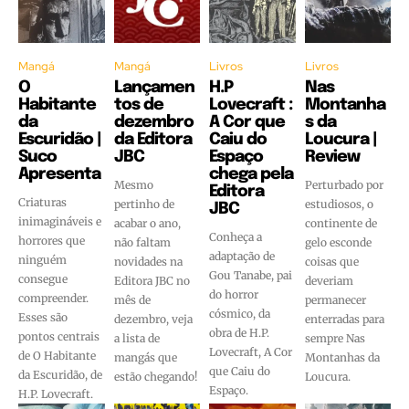
Mangá
Mangá
Livros
Livros
O
Lançamen
H.P
Nas
Habitante
tos de
Lovecraft :
Montanha
da
dezembro
A Cor que
s da
Escuridão |
da Editora
Caiu do
Loucura |
Suco
JBC
Espaço
Review
Apresenta
chega pela
Mesmo
Perturbado por
Editora
Criaturas
pertinho de
estudiosos, o
JBC
inimagináveis e
acabar o ano,
continente de
Conheça a
horrores que
não faltam
gelo esconde
adaptação de
ninguém
novidades na
coisas que
Gou Tanabe, pai
consegue
Editora JBC no
deveriam
do horror
compreender.
mês de
permanecer
cósmico, da
Esses são
dezembro, veja
enterradas para
obra de H.P.
pontos centrais
a lista de
sempre Nas
Lovecraft, A Cor
de O Habitante
mangás que
Montanhas da
que Caiu do
da Escuridão, de
estão chegando!
Loucura.
Espaço.
H.P. Lovecraft.