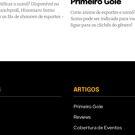
Primeiro Gole
ificar o sumô? Disponível no
runchyroll, Hinomaru Sumo
Curte anime de esportes e sumô? Hinomar
 os fãs de shounen de esportes -
Sumo pode ser indicado para vo
ligue para os clichês do gênero!
S
ARTIGOS
Primeiro Gole
Reviews
Cobertura de Eventos