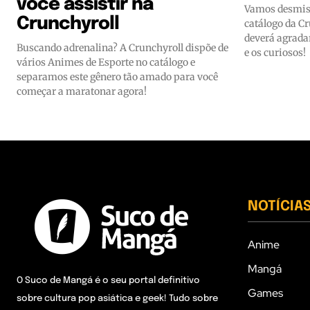
você assistir na
Vamos desmist
Crunchyroll
catálogo da C
deverá agradar
Buscando adrenalina? A Crunchyroll dispõe de
e os curiosos!
vários Animes de Esporte no catálogo e
separamos este gênero tão amado para você
começar a maratonar agora!
NOTÍCIA
Anime
Mangá
O Suco de Mangá é o seu portal definitivo
Games
sobre cultura pop asiática e geek! Tudo sobre