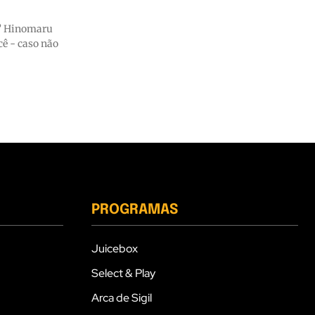
u
cê - caso não
PROGRAMAS
Juicebox
Select & Play
Arca de Sigil