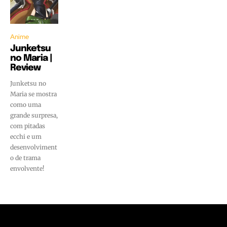
Anime
Junketsu
no Maria |
Review
Junketsu no
Maria se mostra
como uma
grande surpresa,
com pitadas
ecchi e um
desenvolviment
o de trama
envolvente!