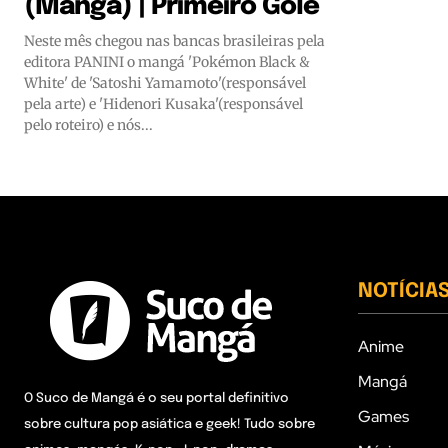
(Mangá) | Primeiro Gole
Neste mês chegou nas bancas brasileiras pela
editora PANINI o mangá 'Pokémon Black &
White' de 'Satoshi Yamamoto'(responsável
pela arte) e 'Hidenori Kusaka'(responsável
pelo roteiro) e nós...
NOTÍCIA
Anime
Mangá
O Suco de Mangá é o seu portal definitivo
Games
sobre cultura pop asiática e geek! Tudo sobre