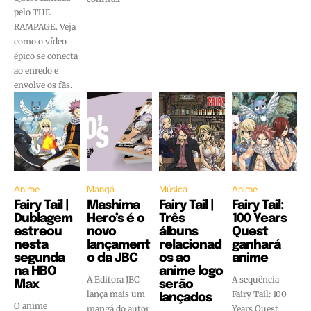
pelo THE
RAMPAGE. Veja
como o vídeo
épico se conecta
ao enredo e
envolve os fãs.
Anime
Mangá
Música
Anime
Fairy Tail |
Mashima
Fairy Tail |
Fairy Tail:
Dublagem
Hero’s é o
Três
100 Years
estreou
novo
álbuns
Quest
nesta
lançament
relacionad
ganhará
segunda
o da JBC
os ao
anime
na HBO
anime logo
A Editora JBC
A sequência
Max
serão
lança mais um
Fairy Tail: 100
lançados
O anime
mangá do autor
Years Quest