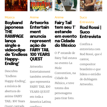
Música
Anime
Anime
Suco
Entrevista
Boyband
Artworks
Fairy Tail
japonesa
Entertain
tem seu 1º
Rod Rossi |
THE
ment
estande
Suco
RAMPAGE
anuncia
em evento
Entrevista
lança
represent
na Cidade
Confira a
single e
ação de
do México
entrevista com
videoclipe
FAIRY TAIL
O 1º estande de
Rod Rossi, que é
de ‘Endless
100 YEARS
Fairy Tail estava
Happy-
QUEST
cantor,
no evento La
Ending’
compositor
Artworks
Mole
brasileiro e que
Descubra
Entertainment
Convention, na
lidera o estúdio
'Endless
também revelou
Cidade do
de dublagem
Happy-Ending',
que representa
México, e teve
Artworks.
a música de
FAIRY TAIL 100
totens dos
abertura do
YEARS QUEST
personagens
anime FAIRY
em toda a
para tirar foto.
TAIL: 100 Years
America Latina;
Quest cantada
confira.r