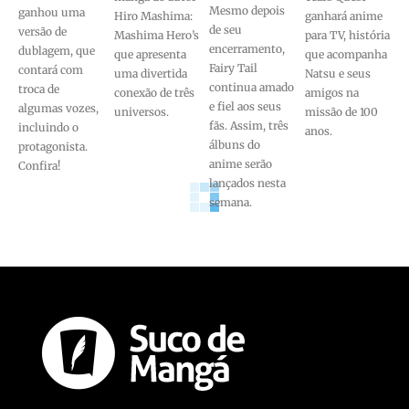
Mesmo depois
ganhou uma
Hiro Mashima:
ganhará anime
de seu
versão de
Mashima Hero’s
para TV, história
encerramento,
dublagem, que
que apresenta
que acompanha
Fairy Tail
contará com
uma divertida
Natsu e seus
continua amado
troca de
conexão de três
amigos na
e fiel aos seus
algumas vozes,
universos.
missão de 100
fãs. Assim, três
incluindo o
anos.
álbuns do
protagonista.
anime serão
Confira!
lançados nesta
semana.