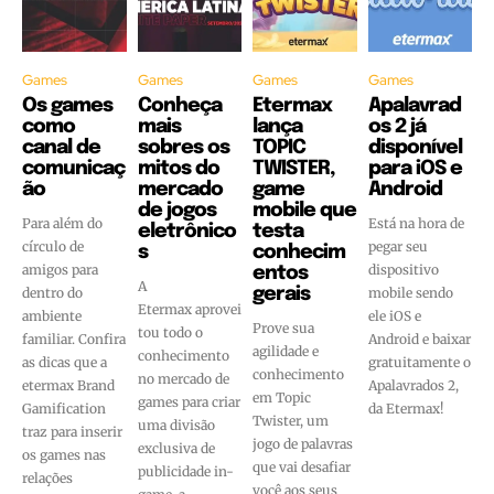
Games
Games
Games
Games
Os games
Conheça
Etermax
Apalavrad
como
mais
lança
os 2 já
canal de
sobres os
TOPIC
disponível
comunicaç
mitos do
TWISTER,
para iOS e
ão
mercado
game
Android
de jogos
mobile que
Para além do
Está na hora de
eletrônico
testa
círculo de
pegar seu
s
conhecim
amigos para
dispositivo
entos
A
dentro do
gerais
mobile sendo
Etermax aprovei
ambiente
ele iOS e
Prove sua
tou todo o
familiar. Confira
Android e baixar
agilidade e
conhecimento
as dicas que a
gratuitamente o
conhecimento
no mercado de
etermax Brand
Apalavrados 2,
em Topic
games para criar
Gamification
da Etermax!
Twister, um
uma divisão
traz para inserir
jogo de palavras
exclusiva de
os games nas
que vai desafiar
publicidade in-
relações
você aos seus