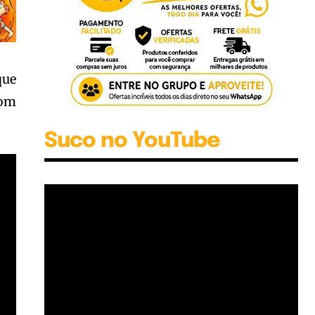
que
com
Suco no YouTube