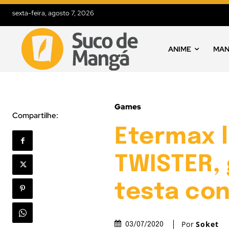
sexta-feira, agosto 7, 2026
ANIME
MA
Games
Compartilhe:
Etermax 
TWISTER,
testa co
Por
Soket
03/07/2020