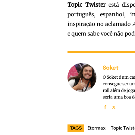
Topic
Twister
está disp
português, espanhol, 
inspiração no aclamado
e quem sabe você não pod
Soket
O Soket é um ca
consegue ser um
roll além de jo
seria uma boa d
Etermax
Topic Twist
TAGS