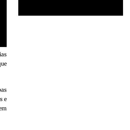
Garota à beira mar (Inio Asano) | React
00:25
Garota à beira mar (Inio Asano) | React
00:25
ias
que
oas
s e
 em