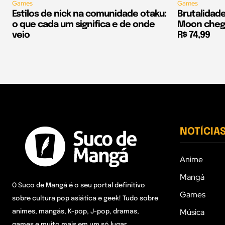
Games
Games
Estilos de nick na comunidade otaku:
Brutalidad
o que cada um significa e de onde
Moon chega
veio
R$ 74,99
NOTÍCIA
Anime
Mangá
O Suco de Mangá é o seu portal definitivo
Games
sobre cultura pop asiática e geek! Tudo sobre
Música
animes, mangás, K-pop, J-pop, dramas,
games e muito mais em um só lugar.