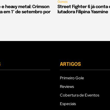
Games
e e heavy metal: Crimson
Street Fighter 6 já conta
 em 1º de setembro por
lutadora Filipina Yasmine
S
ARTIGOS
Primeiro Gole
Reviews
Cobertura de Eventos
Especiais