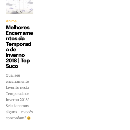
Anime
Melhores
Encerrame
ntos da
Temporad
a de
Inverno
2018 | Top
Suco
Qual seu
encerramento
favorito nesta
Temporada de
Inverno 2018?
Selecionamos
alguns - e vocês
concordam?