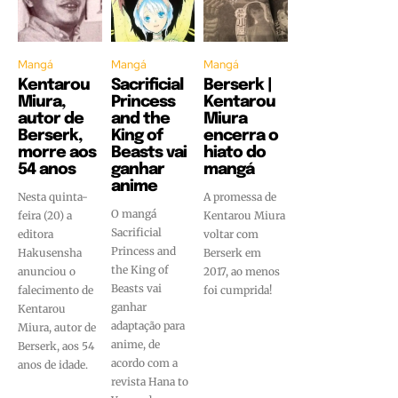
Mangá
Mangá
Mangá
Kentarou
Sacrificial
Berserk |
Miura,
Princess
Kentarou
autor de
and the
Miura
Berserk,
King of
encerra o
morre aos
Beasts vai
hiato do
54 anos
ganhar
mangá
anime
Nesta quinta-
A promessa de
O mangá
feira (20) a
Kentarou Miura
Sacrificial
editora
voltar com
Princess and
Hakusensha
Berserk em
the King of
anunciou o
2017, ao menos
Beasts vai
falecimento de
foi cumprida!
ganhar
Kentarou
adaptação para
Miura, autor de
anime, de
Berserk, aos 54
acordo com a
anos de idade.
revista Hana to